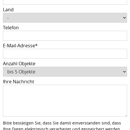
Land
Telefon
Pflichtfeld
E-Mail-Adresse
*
Anzahl Objekte
Ihre Nachricht
Bitte bestätigen Sie, dass Sie damit einverstanden sind, dass
Ihre Daten elektronisch verarbeitet und gespeichert werden.