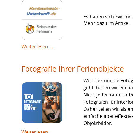
Es haben sich zwei n
Mehr dazu im Artikel
Neue
Weiterlesen …
Küstenportale!
nordseeinseln-
Fotografie Ihrer Ferienobjekte
unterkunft.de
und
Wenn es um die Fotog
reisecenter-
geht, haben wir ein pa
fehmarn.de
Nicht jeder kann und/o
Fotografen für Interio
Daher teilen wir als 
einfache aber effektiv
Objektbilder.
Fotografie
Weiterlesen …