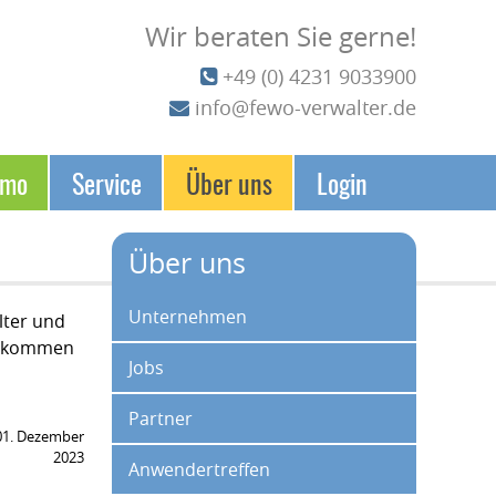
Wir beraten Sie gerne!
+49 (0) 4231 9033900
info@fewo-verwalter.de
emo
Service
Über uns
Login
Über uns
Navigation überspringen
Unternehmen
lter und
nd kommen
Jobs
Partner
01. Dezember
2023
Anwendertreffen