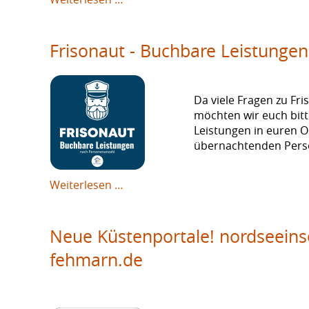
in
Husum
Frisonaut - Buchbare Leistunge
2023
-
Wir
sind
Da viele Fragen zu Fr
dabei!
möchten wir euch bitt
Leistungen in euren 
übernachtenden Pers
Weiterlesen …
Neue Küstenportale! nordseeinse
fehmarn.de