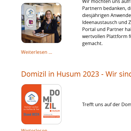
Wir möchten uns aufri
Partnern bedanken, d
diesjährigen Anwender
Ideenaustausch und 
Portal und Partner ha
wertvollen Plattform 
gemacht.
3.
Weiterlesen …
Fewo-
Verwalter
Domizil in Husum 2023 - Wir sin
Anwendertreffen
-
29.11.-
30.11.2023
Visselhövede
Trefft uns auf der Do
Domizil
Weiterlesen …