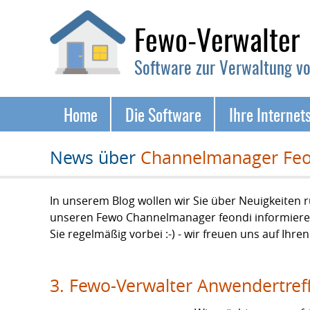
Fewo-Verwalter
Software zur Verwaltung v
Navigation
Home
Die Software
Ihre Internet
überspringen
News über
Channelmanager Feo
In unserem Blog wollen wir Sie über Neuigkeite
unseren Fewo Channelmanager feondi informieren
Sie regelmäßig vorbei :-) - wir freuen uns auf Ihre
3. Fewo-Verwalter Anwendertreff