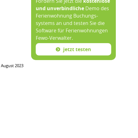
Fordern Sie jetzt die
kosten­lose
und un­ver­bind­liche
Demo des
Ferien­wohnung Buchungs­
systems an und testen Sie die
Soft­ware für Ferien­wohnungen
Fewo-­Verwalter.
jetzt testen
. August 2023