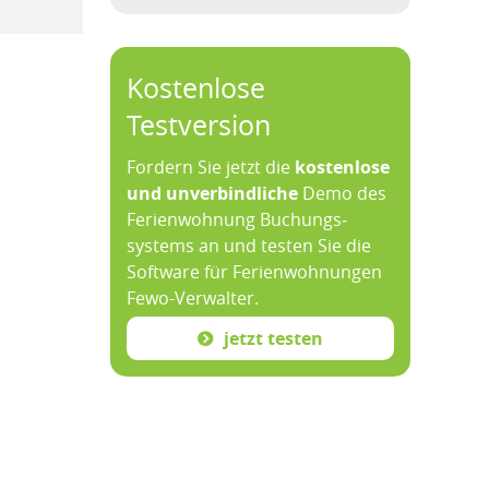
Kostenlose
Testversion
Fordern Sie jetzt die
kosten­lose
und un­ver­bind­liche
Demo des
Ferien­wohnung Buchungs­
systems an und testen Sie die
Soft­ware für Ferien­wohnungen
Fewo-­Verwalter.
jetzt testen