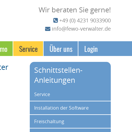
Wir beraten Sie gerne!
+49 (0) 4231 9033900
info@fewo-verwalter.de
emo
Service
Über uns
Login
ter
Schnittstellen-
Anleitungen
Navigation überspringen
Service
Installation der Software
Freischaltung