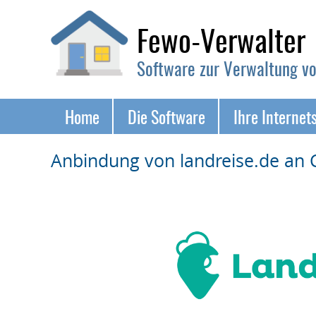
Fewo-Verwalter
Software zur Verwaltung v
Navigation
Home
Die Software
Ihre Internet
überspringen
Anbindung von landreise.de an 