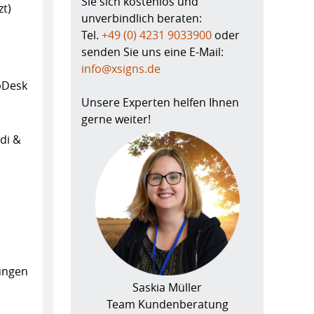
Sie sich kostenlos und
zt)
unverbindlich beraten:
Tel.
+49 (0) 4231 9033900
oder
senden Sie uns eine E-Mail:
info@xsigns.de
lpDesk
Unsere Experten helfen Ihnen
gerne weiter!
di &
ungen
Saskia Müller
Team Kundenberatung