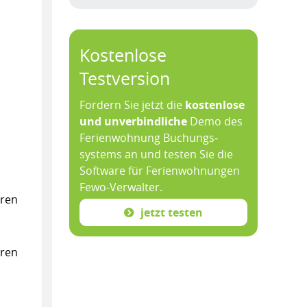
Kostenlose
Testversion
Fordern Sie jetzt die
kosten­lose
und un­ver­bind­liche
Demo des
Ferien­wohnung Buchungs­
systems an und testen Sie die
Soft­ware für Ferien­wohnungen
Fewo-­Verwalter.
hren
jetzt testen
hren