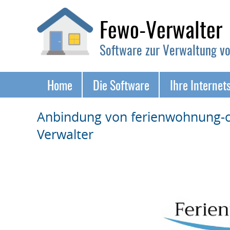
Fewo-Verwalter
Software zur Verwaltung v
Navigation
Home
Die Software
Ihre Internet
überspringen
Anbindung von ferienwohnung-
Verwalter