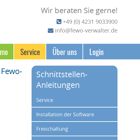
Wir beraten Sie gerne!
+49 (0) 4231 9033900
info@fewo-verwalter.de
emo
Service
Über uns
Login
 Fewo-
Schnittstellen-
Anleitungen
Navigation überspringen
Service
Installation der Software
Freischaltung