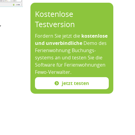
Kostenlose
Testversion
,
Fordern Sie jetzt die
kosten­lose
und un­ver­bind­liche
Demo des
Ferien­wohnung Buchungs­
systems an und testen Sie die
Soft­ware für Ferien­wohnungen
Fewo-­Verwalter.
jetzt testen