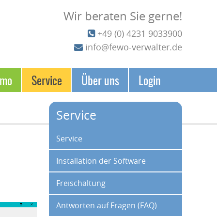
Wir beraten Sie gerne!
+49 (0) 4231 9033900
info@fewo-verwalter.de
emo
Service
Über uns
Login
Service
Navigation überspringen
Service
Installation der Software
Freischaltung
Antworten auf Fragen (FAQ)