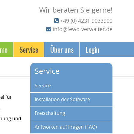
Wir beraten Sie gerne!
+49 (0) 4231 9033900
info@fewo-verwalter.de
emo
Service
Über uns
Login
Service
Navigation überspringen
Service
el für
Installation der Software
'
Freischaltung
chung und
Antworten auf Fragen (FAQ)