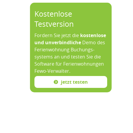
Kostenlose
Testversion
Fordern Sie jetzt die
kosten­lose
und un­ver­bind­liche
Demo des
Ferien­wohnung Buchungs­
systems an und testen Sie die
Soft­ware für Ferien­wohnungen
Fewo-­Verwalter.
jetzt testen