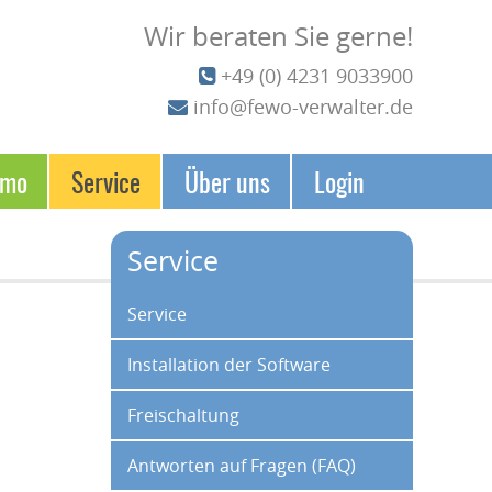
Wir beraten Sie gerne!
+49 (0) 4231 9033900
info@fewo-verwalter.de
emo
Service
Über uns
Login
Service
Navigation überspringen
Service
Installation der Software
Freischaltung
Antworten auf Fragen (FAQ)