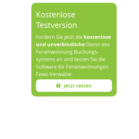
Kostenlose
Testversion
Fordern Sie jetzt die
kosten­lose
und un­ver­bind­liche
Demo des
Ferien­wohnung Buchungs­
systems an und testen Sie die
Soft­ware für Ferien­wohnungen
Fewo-­Verwalter.
jetzt testen